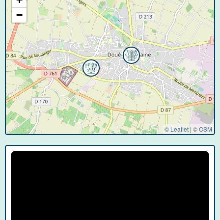
−
© Leaflet
|
©
OSM