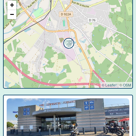
+
−
© Leaflet
|
©
OSM